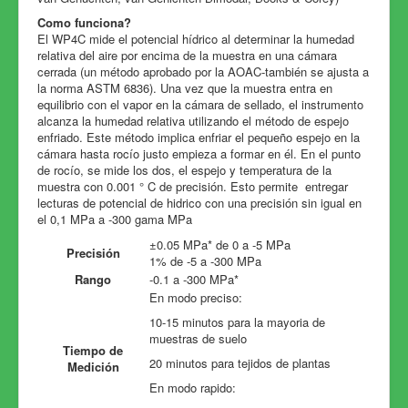
Como funciona?
El WP4C mide el potencial hídrico al determinar la humedad
relativa del aire por encima de la muestra en una cámara
cerrada (un método aprobado por la AOAC-también se ajusta a
la norma ASTM 6836). Una vez que la muestra entra en
equilibrio con el vapor en la cámara de sellado, el instrumento
alcanza la humedad relativa utilizando el método de espejo
enfriado. Este método implica enfriar el pequeño espejo en la
cámara hasta rocío justo empieza a formar en él. En el punto
de rocío, se mide los dos, el espejo y temperatura de la
muestra con 0.001 ° C de precisión. Esto permite entregar
lecturas de potencial de hidrico con una precisión sin igual en
el 0,1 MPa a -300 gama MPa
±0.05 MPa* de 0 a -5 MPa
Precisión
1% de -5 a -300 MPa
Rango
-0.1 a -300 MPa*
En modo preciso:
10-15 minutos para la mayoria de
muestras de suelo
Tiempo de
20 minutos para tejidos de plantas
Medición
En modo rapido: