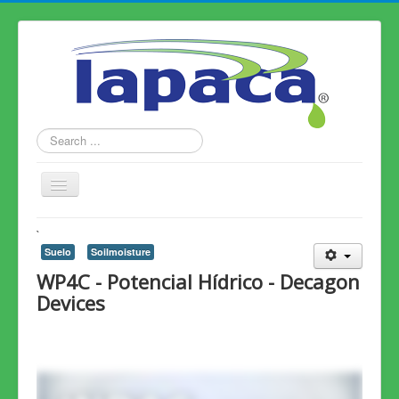
Search
...
Toggle
Navigation
Home
`
Suelo
Soilmoisture
Productos
WP4C - Potencial Hídrico - Decagon
Alianzas
Devices
Conózcanos
Contáctenos