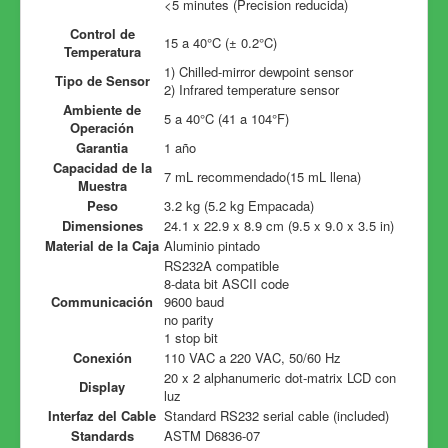
<5 minutes (Precision reducida)
Control de
15 a 40°C (± 0.2°C)
Temperatura
1) Chilled-mirror dewpoint sensor
Tipo de Sensor
2) Infrared temperature sensor
Ambiente de
5 a 40°C (41 a 104°F)
Operación
Garantia
1 año
Capacidad de la
7 mL recommendado(15 mL llena)
Muestra
Peso
3.2 kg (5.2 kg Empacada)
Dimensiones
24.1 x 22.9 x 8.9 cm (9.5 x 9.0 x 3.5 in)
Material de la Caja
Aluminio pintado
RS232A compatible
8-data bit ASCII code
Communicación
9600 baud
no parity
1 stop bit
Conexión
110 VAC a 220 VAC, 50/60 Hz
20 x 2 alphanumeric dot-matrix LCD con
Display
luz
Interfaz del Cable
Standard RS232 serial cable (included)
Standards
ASTM D6836-07