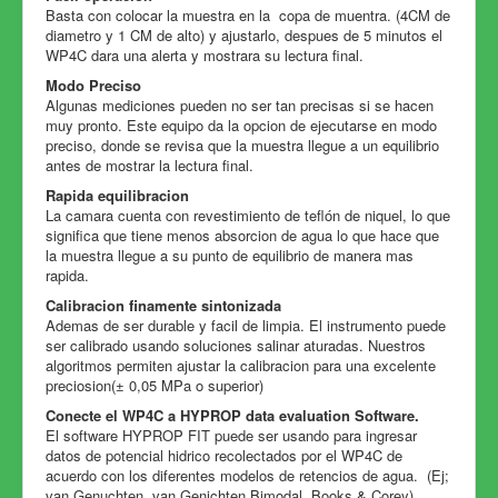
Basta con colocar la muestra en la copa de muentra. (4CM de
diametro y 1 CM de alto) y ajustarlo, despues de 5 minutos el
WP4C dara una alerta y mostrara su lectura final.
Modo Preciso
Algunas mediciones pueden no ser tan precisas si se hacen
muy pronto. Este equipo da la opcion de ejecutarse en modo
preciso, donde se revisa que la muestra llegue a un equilibrio
antes de mostrar la lectura final.
Rapida equilibracion
La camara cuenta con revestimiento de teflón de niquel, lo que
significa que tiene menos absorcion de agua lo que hace que
la muestra llegue a su punto de equilibrio de manera mas
rapida.
Calibracion finamente sintonizada
Ademas de ser durable y facil de limpia. El instrumento puede
ser calibrado usando soluciones salinar aturadas. Nuestros
algoritmos permiten ajustar la calibracion para una excelente
preciosion(± 0,05 MPa o superior)
Conecte el WP4C a HYPROP data evaluation Software.
El software HYPROP FIT puede ser usando para ingresar
datos de potencial hidrico recolectados por el WP4C de
acuerdo con los diferentes modelos de retencios de agua. (Ej;
van Genuchten, van Genichten Bimodal, Books & Corey)