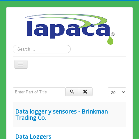
Search
...
Toggle
Navigation
Home
`
Enter Part of Title
Productos
Display #
Alianzas
Data logger y sensores - Brinkman
Conózcanos
Trading Co.
Contáctenos
Data Loggers