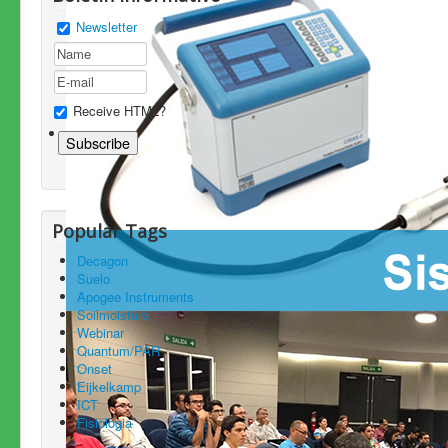
Newsletter
Receive HTML?
Popular Tags
Decagon
Suelo
Apogee Instruments
Soilmoisture
Webinar
Quantum/PAR
Onset
Eijkelkamp
ICT
Fisiologia