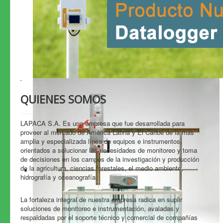
`
QUIENES SOMOS
LAPACA S.A. Es una empresa que fue desarrollada para
proveer al mercado de América Latina y El Caribe de la más
amplia y especializada línea de equipos e instrumentos,
orientados a solucionar las necesidades de monitoreo y toma
de decisiones en los campos de la investigación y producción
de la agricultura, ciencias forestales, el medio ambiente,
hidrografía y oceanografía.
La fortaleza integral de nuestra empresa radica en suplir
soluciones de monitoreo e instrumentación, avaladas y
respaldadas por el soporte técnico y comercial de compañías