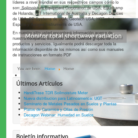
líderes a nivel mundial en sus respectivos campos como lo
son: Soilmoisture Equipment Corporation de USA, Eijkelkamp
de Holanda, ICT International de Australia y Decagon Devices
de USA, PP Systems de USA, Geotech USA, HCTech de
España y Apogee Instruments de USA.
En nuestro sitio usted encontrará información acerca de
nuestra compañía, así como todos nuestros grupos de
productos y servicios. Igualmente podrá descargar toda la
información disponible de los mismos así como sus manuales
de instrucciones en formato PDF
You are here:
Home
Home
Últimos Artículos
HandiTrase TDR Soilmoisture Meter
Nueva distribucion para Latinoamerica: UGT
Seminario de Metales Pesados en Suelos y Plantas
Platos de Ceramica y Ollas de Presión
Decagon Webinar: Humedad en Suelos
Boletín informativo