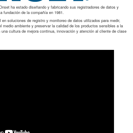
set ha estado diseñando y fabricando sus registradores de datos y
 la fundación de la compañía en 1981.
 en soluciones de registro y monitoreo de datos utilizados para medir,
 el medio ambiente y preservar la calidad de los productos sensibles a la
a cultura de mejora continua, innovación y atención al cliente de clase