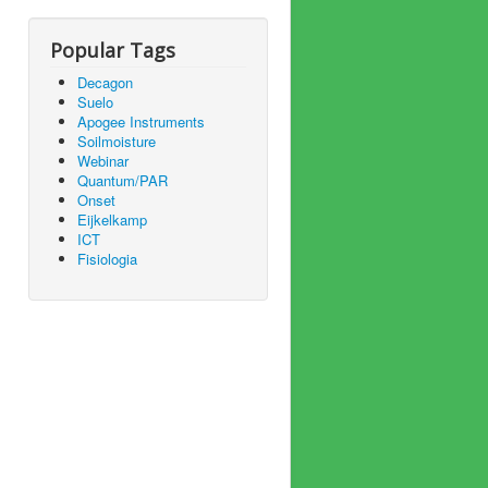
Popular Tags
Decagon
Suelo
Apogee Instruments
Soilmoisture
Webinar
Quantum/PAR
Onset
Eijkelkamp
ICT
Fisiologia