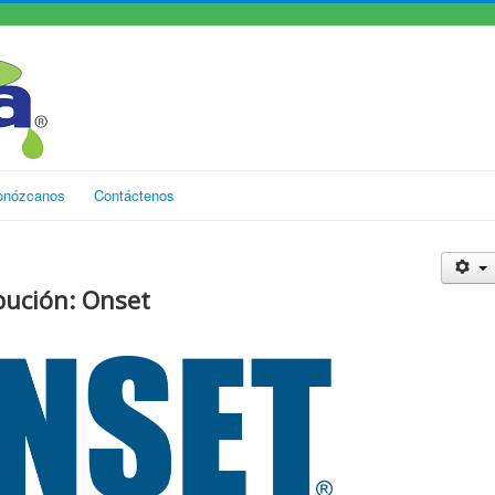
onózcanos
Contáctenos
bución: Onset