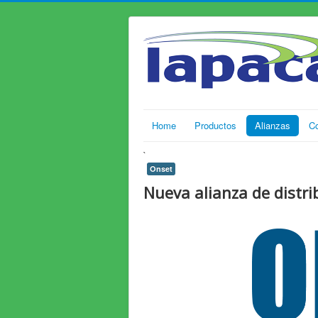
Home
Productos
Alianzas
C
`
Onset
Nueva alianza de distri