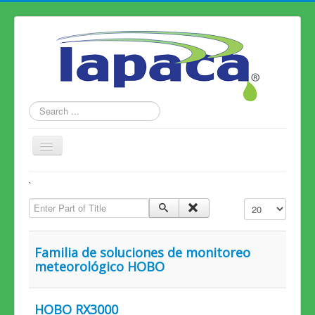
Search
...
Toggle
Navigation
Home
`
Enter Part of Title
Productos
Display #
Alianzas
Familia de soluciones de monitoreo
Conózcanos
meteorológico HOBO
Contáctenos
HOBO RX3000