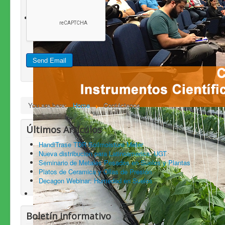
Send Email
You are here:
Home
Contáctenos
Últimos Artículos
HandiTrase TDR Soilmoisture Meter
Nueva distribucion para Latinoamerica: UGT
Seminario de Metales Pesados en Suelos y Plantas
Platos de Ceramica y Ollas de Presión
Decagon Webinar: Humedad en Suelos
Boletín informativo