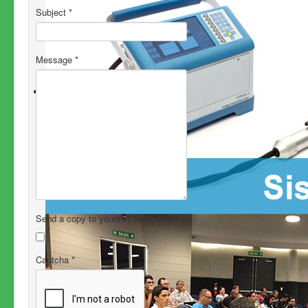
Subject
*
Message
*
Send a copy to yourself
(optional)
Captcha
*