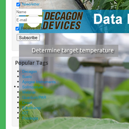
Newsletter
Receive HTML?
Popular Tags
Decagon
Suelo
Apogee Instruments
Soilmoisture
Webinar
Quantum/PAR
Onset
Eijkelkamp
ICT
Fisiologia