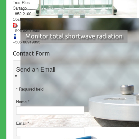
Tres Rios
Cartago
1852-2100
Costa Rica
+506 88919895
+506 88919895
Contact Form
Send an Email
*
Required field
Name
*
Email
*