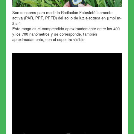
Son sensores para medir la Radiación Fotosintéticamente
activa (PAR, PPF, PPFD) del sol o de luz eléctrica en μmol m-
2 s-1
Este rango es el comprendido aproximadamente entre los 400
y los 700 nanómetros y se corresponde, también
aproximadamente, con el espectro visible.