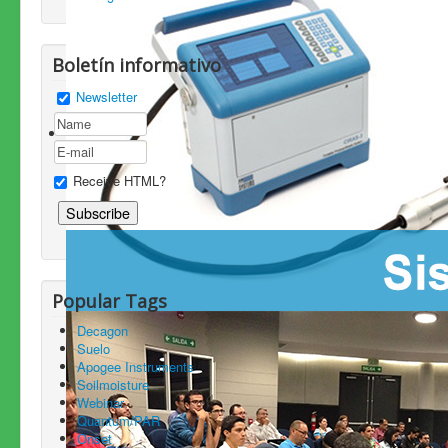
Boletín informativo
Newsletter
Receive HTML?
Popular Tags
Decagon
Suelo
Apogee Instruments
Soilmoisture
Webinar
Quantum/PAR
Onset