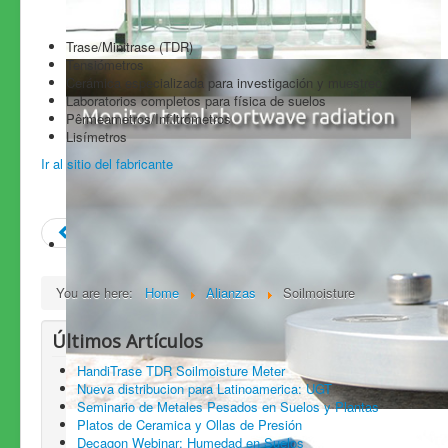
Trase/Minitrase (TDR)
Tensiómetros
Cerámica especializada para investigación y muestreo
Laboratorios completos para física de suelos
Pêrmeametros/Infiltrómetros
Lisímetros
Ir al sitio del fabricante
Prev
You are here:
Home
Alianzas
Soilmoisture
Últimos Artículos
HandiTrase TDR Soilmoisture Meter
Nueva distribucion para Latinoamerica: UGT
Seminario de Metales Pesados en Suelos y Plantas
Platos de Ceramica y Ollas de Presión
Decagon Webinar: Humedad en Suelos