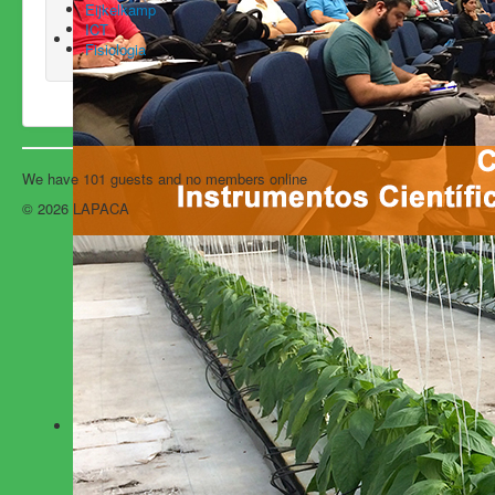
Eijkelkamp
ICT
Fisiologia
We have 101 guests and no members online
© 2026 LAPACA
Back to Top