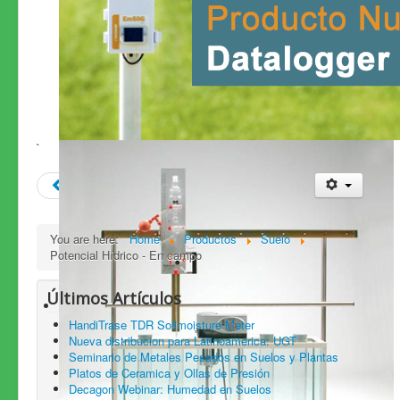
`
Prev
Next
You are here:
Home
Productos
Suelo
Potencial Hídrico - En campo
Últimos Artículos
HandiTrase TDR Soilmoisture Meter
Nueva distribucion para Latinoamerica: UGT
Seminario de Metales Pesados en Suelos y Plantas
Platos de Ceramica y Ollas de Presión
Decagon Webinar: Humedad en Suelos