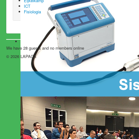
Eijkelkamp
ICT
Fisiologia
We have 28 guests and no members online
© 2026 LAPACA
Back to Top